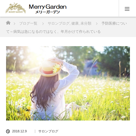
ホーム
ブログ一覧
サロンブログ
,
健康
,
未分類
予防医療につい
て～病気は急になるのではなく、年月かけて作られている
2018.12.9
サロンブログ