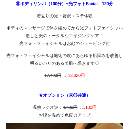
Ⓑボディリンパ（100分）+光フォトFacial 120分
若返りの光・贅沢エステ体験
ボディのマッサージで体を緩めてから光フォトフェイシャル
癒しと美のトータルなエイジングケア！
光フォトフェイシャルはお顔のシェービング付
光フォトフェイシャルは施術の度にあらゆる肌悩みを改善し
明るいハリのある美肌へ導きます♡
17,400円
→
13,920円
★オプション（ⒶⒷ共通）
温熱ラジオ波：
4,400円
→
1,100円
お腹を温めて免疫力アップ