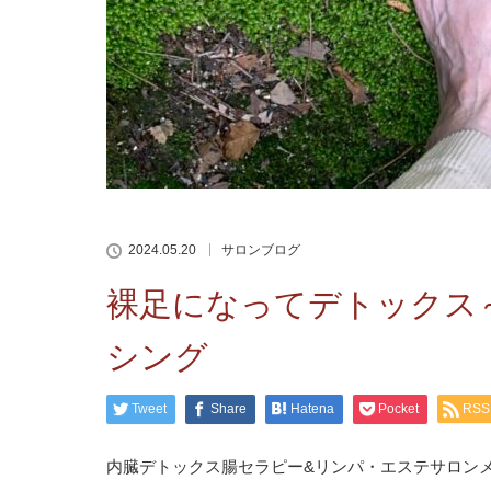
2024.05.20
サロンブログ
裸足になってデトックス
シング
Tweet
Share
Hatena
Pocket
RSS
内臓デトックス腸セラピー&リンパ・エステサロン