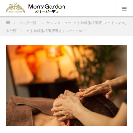
ホーム
ブログ一覧
サロンメニュー
,
ヒト幹細胞培養液
,
フェイシャル
,
未分類
ヒト幹細胞培養液導入エステについて