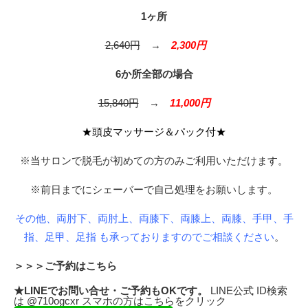
1ヶ所
2,640円
→
2,300円
6か所全部の場合
15,840円
→
11,000円
★頭皮マッサージ＆パック付★
※当サロンで脱毛が初めての方のみご利用いただけます。
※前日までにシェーバーで自己処理をお願いします。
その他、両肘下、両肘上、両膝下、両膝上、両膝、手甲、手
指、足甲、足指 も承っておりますのでご相談ください
。
＞＞＞ご予約はこちら
★LINEでお問い合せ・ご予約もOKです。
LINE公式 ID検索
は @710ogcxr スマホの方は
こちら
をクリック