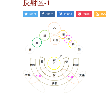
反射区-1
Tweet
Share
Hatena
Pocket
RSS