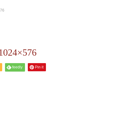
76
24×576
feedly
Pin it