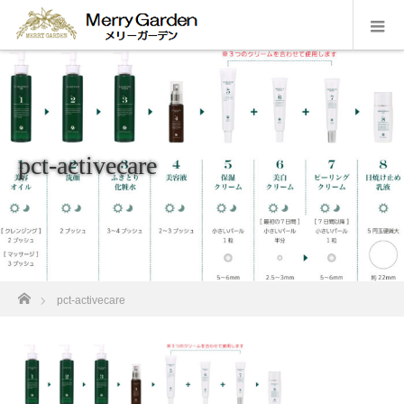
pct-activecare
ホーム
pct-activecare